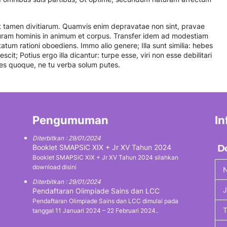
st tamen divitiarum. Quamvis enim depravatae non sint, pravae
uram hominis in animum et corpus. Transfer idem ad modestiam
tum rationi oboediens. Immo alio genere; Illa sunt similia: hebes
cit; Potius ergo illa dicantur: turpe esse, viri non esse debilitari
res quoque, ne tu verba solum putes.
Pengumuman
In
Diterbitkan : 29/01/2024
Booklet SMAPSiC XIX + Jr XV Tahun 2024
D
Booklet SMAPSiC XIX + Jr XV Tahun 2024 silahkan
download disini
N
Diterbitkan : 29/01/2024
J
Pendaftaran Olimpiade Sains dan LCC
Pendaftaran Olimpiade Sains dan LCC dimulai pada
tanggal 11 Januari 2024 – 22 Februari 2024..