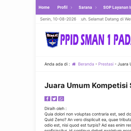
Home
Profil
Sarana
SOP Layanan I
amu'alaikum warahmatullahi wabarakatuh. Selamat Datang di Websit
Senin, 10-08-2026
Anda ada di :
Beranda
-
Prestasi
-
Juara 
Juara Umum Kompetisi S
Diraih oleh
:
Quia dolori non voluptas contraria est, sed do
Quid Zeno? An vero displicuit ea, quae tributa
odio est, nisi quod est turpis? Ad eas enim r
proficiscitur, id continuo debet expletum es