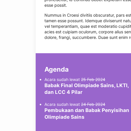
esse possit.
Nummus in Croesi divitiis obscuratur, pars e
tamen esse possunt. Idemque diviserunt nat
vel temperantiam, quae est moderatio cupidita
acies est cuipiam oculorum, corpore alius senes
dolore, frangi, succumbere. Duae sunt enim 
Agenda
Acara sudah lewat
25 Feb 2024
Babak Final Olimpiade Sains, LKTI,
dan LCC 4 Pilar
Acara sudah lewat
24 Feb 2024
Pembukaan dan Babak Penyisihan
Olimpiade Sains