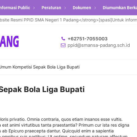
nformasi Public
Peraturan
Dokumen
Diumumkan Berk
e Resmi PPID SMA Negeri 1 Padang</strong>[spasi]Untuk informasi
+62751-7055003
ppid@smansa-padang.sch.id
Umum Kompetisi Sepak Bola Liga Bupati
epak Bola Liga Bupati
loris privatio. Omnia contraria, quos etiam insanos esse vultis.
 est animi virtutibus tanta praestantia? Primum cur ista res digna
es ab Epicuro praecepta dantur. Quicquid enim a sapientia
se omnibus suis partibus; Ut optime, secundum naturam affectum