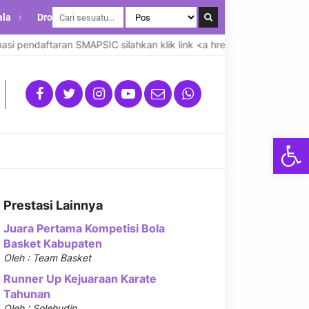
ala
Drop Down
 pendaftaran SMAPSIC silahkan klik link <a href="https://smapsic
Open
Prestasi Lainnya
Juara Pertama Kompetisi Bola
Basket Kabupaten
Oleh : Team Basket
Runner Up Kejuaraan Karate
Tahunan
Oleh : Solehudin