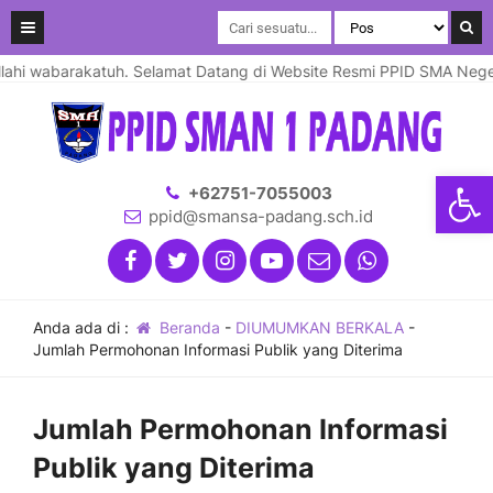
hi wabarakatuh. Selamat Datang di Website Resmi PPID SMA Negeri 
Open
+62751-7055003
ppid@smansa-padang.sch.id
Anda ada di :
Beranda
-
DIUMUMKAN BERKALA
-
Jumlah Permohonan Informasi Publik yang Diterima
Jumlah Permohonan Informasi
Publik yang Diterima