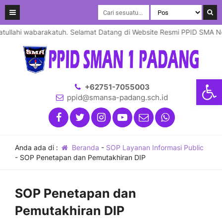
llahi wabarakatuh. Selamat Datang di Website Resmi PPID SMA Nege
Open
+62751-7055003
ppid@smansa-padang.sch.id
Anda ada di :
Beranda
-
SOP Layanan Informasi Public
-
SOP Penetapan dan Pemutakhiran DIP
SOP Penetapan dan
Pemutakhiran DIP