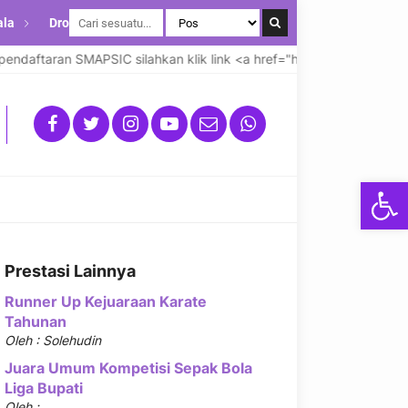
ala
Drop Down
daftaran SMAPSIC silahkan klik link <a href="https://smapsicsman
Open
Prestasi Lainnya
Runner Up Kejuaraan Karate
Tahunan
Oleh : Solehudin
Juara Umum Kompetisi Sepak Bola
Liga Bupati
Oleh :