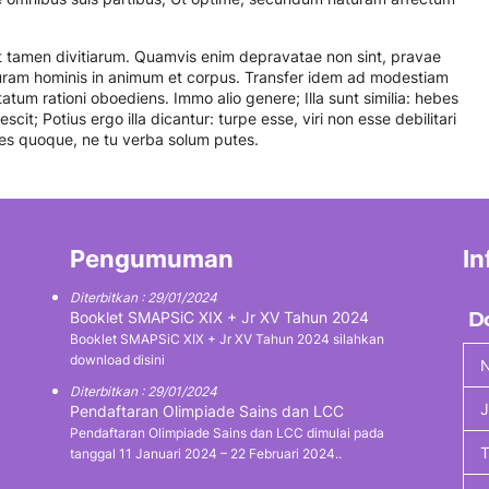
st tamen divitiarum. Quamvis enim depravatae non sint, pravae
uram hominis in animum et corpus. Transfer idem ad modestiam
tum rationi oboediens. Immo alio genere; Illa sunt similia: hebes
cit; Potius ergo illa dicantur: turpe esse, viri non esse debilitari
res quoque, ne tu verba solum putes.
Pengumuman
In
Diterbitkan : 29/01/2024
Booklet SMAPSiC XIX + Jr XV Tahun 2024
D
Booklet SMAPSiC XIX + Jr XV Tahun 2024 silahkan
download disini
N
Diterbitkan : 29/01/2024
J
Pendaftaran Olimpiade Sains dan LCC
Pendaftaran Olimpiade Sains dan LCC dimulai pada
tanggal 11 Januari 2024 – 22 Februari 2024..