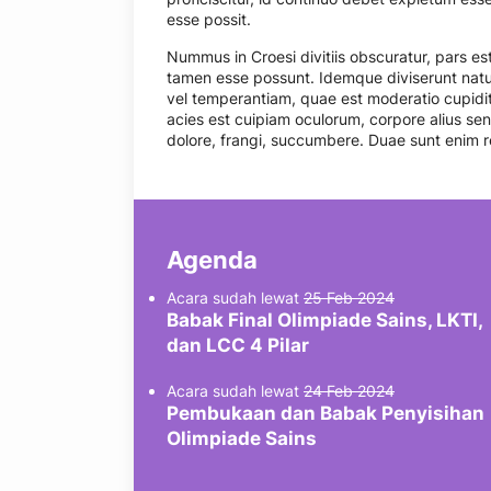
esse possit.
Nummus in Croesi divitiis obscuratur, pars e
tamen esse possunt. Idemque diviserunt nat
vel temperantiam, quae est moderatio cupidita
acies est cuipiam oculorum, corpore alius senes
dolore, frangi, succumbere. Duae sunt enim 
Agenda
Acara sudah lewat
25 Feb 2024
Babak Final Olimpiade Sains, LKTI,
dan LCC 4 Pilar
Acara sudah lewat
24 Feb 2024
Pembukaan dan Babak Penyisihan
Olimpiade Sains