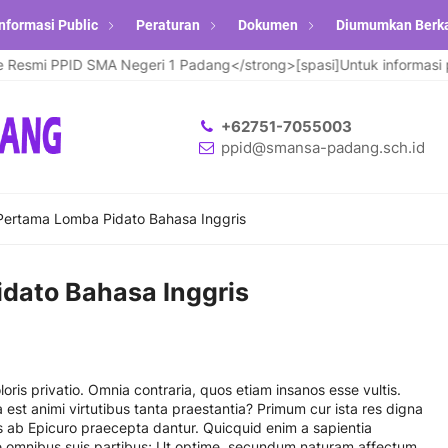
nformasi Public
Peraturan
Dokumen
Diumumkan Berk
esmi PPID SMA Negeri 1 Padang</strong>[spasi]Untuk informasi pen
+62751-7055003
ppid@smansa-padang.sch.id
Pertama Lomba Pidato Bahasa Inggris
dato Bahasa Inggris
loris privatio. Omnia contraria, quos etiam insanos esse vultis.
 est animi virtutibus tanta praestantia? Primum cur ista res digna
es ab Epicuro praecepta dantur. Quicquid enim a sapientia
se omnibus suis partibus; Ut optime, secundum naturam affectum