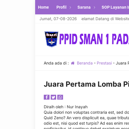
Home
Profil
Sarana
SOP Layanan I
alaikum warahmatullahi wabarakatuh. Selamat Datang di Website R
Jumat, 07-08-2026
Anda ada di :
Beranda
-
Prestasi
-
Juara 
Juara Pertama Lomba Pi
Diraih oleh
: Nur Inayah
Quia dolori non voluptas contraria est, sed do
Quid Zeno? An vero displicuit ea, quae tributa
odio est, nisi quod est turpis? Ad eas enim r
proficiscitur, id continuo debet expletum es