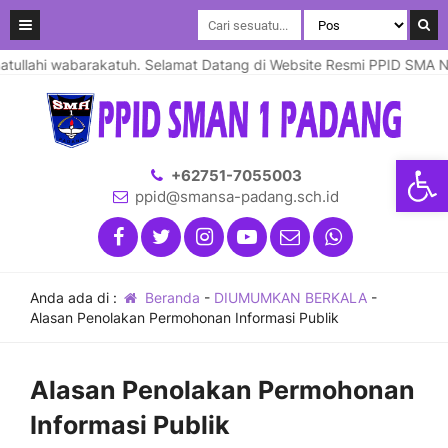
llahi wabarakatuh. Selamat Datang di Website Resmi PPID SMA Nege
Open
+62751-7055003
ppid@smansa-padang.sch.id
Anda ada di :
Beranda
-
DIUMUMKAN BERKALA
-
Alasan Penolakan Permohonan Informasi Publik
Alasan Penolakan Permohonan
Informasi Publik