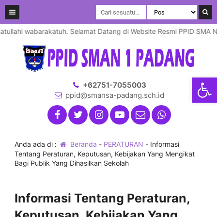
llahi wabarakatuh. Selamat Datang di Website Resmi PPID SMA Nege
Open
+62751-7055003
ppid@smansa-padang.sch.id
Anda ada di :
Beranda
-
PERATURAN
-
Informasi
Tentang Peraturan, Keputusan, Kebijakan Yang Mengikat
Bagi Publik Yang Dihasilkan Sekolah
Informasi Tentang Peraturan,
Keputusan, Kebijakan Yang