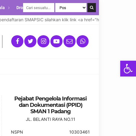
ala
Drop Down
aftaran SMAPSIC silahkan klik link <a href="https://smapsicsmans
Open
Pejabat Pengelola Informasi
dan Dokumentasi (PPID)
SMAN 1 Padang
JL. BELANTI RAYA NO.11
NSPN
10303461