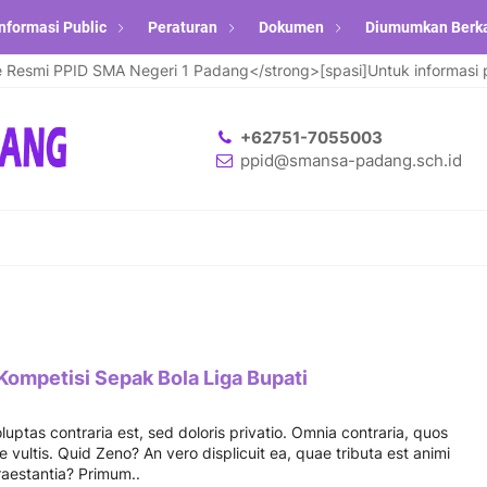
nformasi Public
Peraturan
Dokumen
Diumumkan Berk
smi PPID SMA Negeri 1 Padang</strong>[spasi]Untuk informasi pend
+62751-7055003
ppid@smansa-padang.sch.id
ompetisi Sepak Bola Liga Bupati
luptas contraria est, sed doloris privatio. Omnia contraria, quos
 vultis. Quid Zeno? An vero displicuit ea, quae tributa est animi
praestantia? Primum..