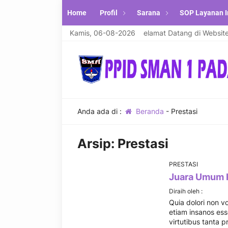
Home
Profil
Sarana
SOP Layanan I
laikum warahmatullahi wabarakatuh. Selamat Datang di Website Re
Kamis, 06-08-2026
Anda ada di :
Beranda
-
Prestasi
Arsip:
Prestasi
PRESTASI
Juara Umum K
Diraih oleh :
Quia dolori non vo
etiam insanos esse
virtutibus tanta 