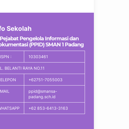
fo Sekolah
Pejabat Pengelola Informasi dan
okumentasi (PPID) SMAN 1 Padang
SPN :
10303461
L. BELANTI RAYA NO.11
TELEPON
+62751-7055003
EMAIL
ppid@smansa-
padang.sch.id
WHATSAPP
+62 853-6413-3163