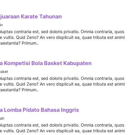
juaraan Karate Tahunan
in
luptas contraria est, sed doloris privatio. Omnia contraria, quos
 vultis. Quid Zeno? An vero displicuit ea, quae tributa est animi
praestantia? Primum..
a Kompetisi Bola Basket Kabupaten
sket
luptas contraria est, sed doloris privatio. Omnia contraria, quos
 vultis. Quid Zeno? An vero displicuit ea, quae tributa est animi
praestantia? Primum..
a Lomba Pidato Bahasa Inggris
yah
luptas contraria est, sed doloris privatio. Omnia contraria, quos
 vultis. Quid Zeno? An vero displicuit ea, quae tributa est animi