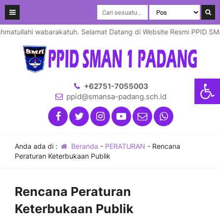
atullahi wabarakatuh. Selamat Datang di Website Resmi PPID SMA N
Open
+62751-7055003
ppid@smansa-padang.sch.id
Anda ada di :
Beranda
-
PERATURAN
-
Rencana
Peraturan Keterbukaan Publik
Rencana Peraturan
Keterbukaan Publik