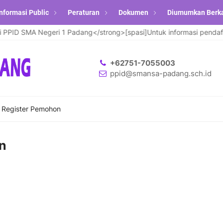
nformasi Public
Peraturan
Dokumen
Diumumkan Berk
ID SMA Negeri 1 Padang</strong>[spasi]Untuk informasi pendaftara
+62751-7055003
ppid@smansa-padang.sch.id
r Register Pemohon
n