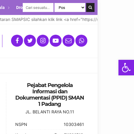
ala
Drop Down
n SMAPSIC silahkan klik link <a href="https://smapsicsmansapdg.
Open
Pejabat Pengelola
Informasi dan
Dokumentasi (PPID) SMAN
1 Padang
JL. BELANTI RAYA NO.11
NSPN
10303461