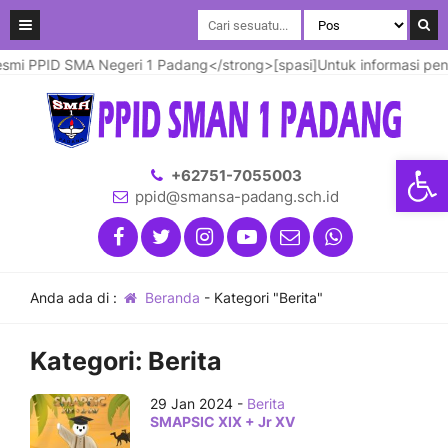
mi PPID SMA Negeri 1 Padang</strong>[spasi]Untuk informasi penda
Open
+62751-7055003
ppid@smansa-padang.sch.id
Anda ada di :
Beranda
-
Kategori "Berita"
Kategori:
Berita
29 Jan 2024 -
Berita
SMAPSIC XIX + Jr XV