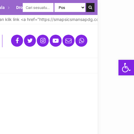
ala
Drop Down
lik link <a href="https://smapsicsmansapdg.com"><strong>disini</
Open