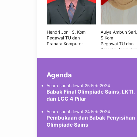
Hendri Joni, S. Kom
Aulya Ambun Sari,
Pegawai TU dan
S.Kom
Pranata Komputer
Pegawai TU dan
Pranata Komputer
Agenda
Acara sudah lewat
25 Feb 2024
Babak Final Olimpiade Sains, LKTI,
dan LCC 4 Pilar
Acara sudah lewat
24 Feb 2024
Pembukaan dan Babak Penyisihan
Olimpiade Sains