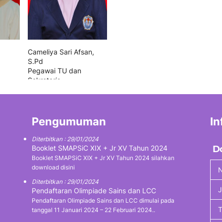
Cameliya Sari Afsan,
S.Pd
Pegawai TU dan
Sekretaris
Pengumuman
In
Diterbitkan : 29/01/2024
Booklet SMAPSiC XIX + Jr XV Tahun 2024
D
Booklet SMAPSiC XIX + Jr XV Tahun 2024 silahkan
download disini
N
Diterbitkan : 29/01/2024
J
Pendaftaran Olimpiade Sains dan LCC
Pendaftaran Olimpiade Sains dan LCC dimulai pada
tanggal 11 Januari 2024 – 22 Februari 2024..