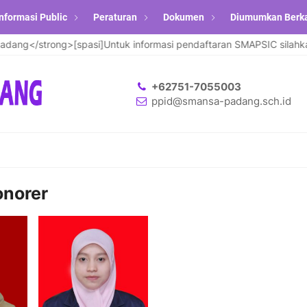
nformasi Public
Peraturan
Dokumen
Diumumkan Berk
g</strong>[spasi]Untuk informasi pendaftaran SMAPSIC silahkan k
+62751-7055003
ppid@smansa-padang.sch.id
norer