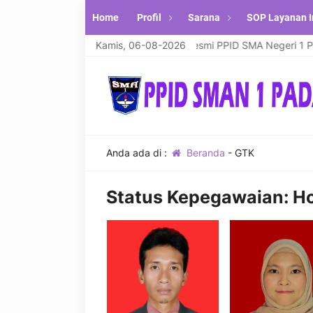
Home
Profil
Sarana
SOP Layanan I
rakatuh. Selamat Datang di Website Resmi PPID SMA Negeri 1 Padan
Kamis, 06-08-2026
Anda ada di :
Beranda
-
GTK
Status Kepegawaian:
Ho