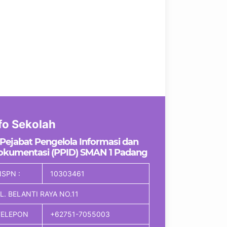
fo Sekolah
Pejabat Pengelola Informasi dan
okumentasi (PPID) SMAN 1 Padang
SPN :
10303461
L. BELANTI RAYA NO.11
TELEPON
+62751-7055003