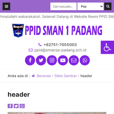
ullahi wabarakatuh. Selamat Datang di Website Resmi PPID SMA Neg
Open
+62751-7055003
ppid@smansa-padang.sch.id
Anda ada di :
Beranda
-
Slide Gambar
-
header
header