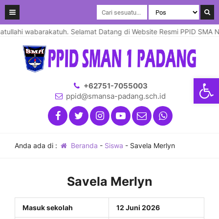
llahi wabarakatuh. Selamat Datang di Website Resmi PPID SMA Nege
Open
+62751-7055003
ppid@smansa-padang.sch.id
Anda ada di :
Beranda
-
Siswa
-
Savela Merlyn
Savela Merlyn
Masuk sekolah
12 Juni 2026