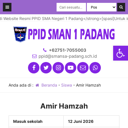
Website Resmi PPID SMA Negeri 1 Padang</strong>[spasi]Untuk info
Open
+62751-7055003
ppid@smansa-padang.sch.id
Anda ada di :
Beranda
-
Siswa
-
Amir Hamzah
Amir Hamzah
Masuk sekolah
12 Juni 2026