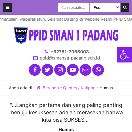
atullahi wabarakatuh. Selamat Datang di Website Resmi PPID SMA N
Open
+62751-7055003
ppid@smansa-padang.sch.id
Anda ada di :
Beranda
-
Quotes / Kutipan
-
Humas
"...Langkah pertama dan yang paling penting
menuju kesuksesan adalah merasakan bahwa
kita bisa SUKSES..."
Humas