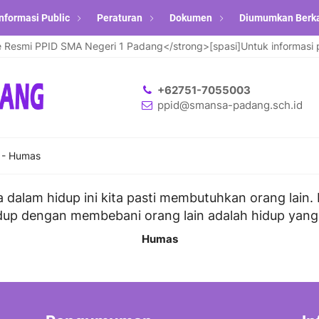
nformasi Public
Peraturan
Dokumen
Diumumkan Berk
esmi PPID SMA Negeri 1 Padang</strong>[spasi]Untuk informasi pen
+62751-7055003
ppid@smansa-padang.sch.id
-
Humas
a dalam hidup ini kita pasti membutuhkan orang lain. It
up dengan membebani orang lain adalah hidup yang t
Humas