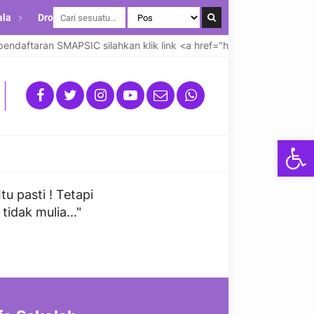
ala
Drop Down
daftaran SMAPSIC silahkan klik link <a href="https://smapsicsman
Open
u pasti ! Tetapi
idak mulia..."