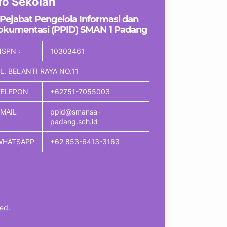
fo Sekolah
Pejabat Pengelola Informasi dan
okumentasi (PPID) SMAN 1 Padang
SPN :
10303461
L. BELANTI RAYA NO.11
TELEPON
+62751-7055003
EMAIL
ppid@smansa-
padang.sch.id
WHATSAPP
+62 853-6413-3163
ed.