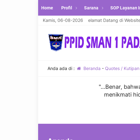
Home
Profil
Sarana
SOP Layanan I
alaikum warahmatullahi wabarakatuh. Selamat Datang di Website R
Kamis, 06-08-2026
Anda ada di :
Beranda
-
Quotes / Kutipan
"...Benar, bahw
menikmati hid