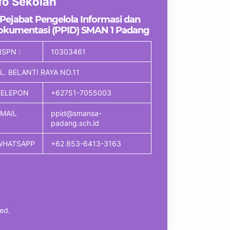
fo Sekolah
Pejabat Pengelola Informasi dan
okumentasi (PPID) SMAN 1 Padang
SPN :
10303461
L. BELANTI RAYA NO.11
TELEPON
+62751-7055003
EMAIL
ppid@smansa-
padang.sch.id
WHATSAPP
+62 853-6413-3163
ed.