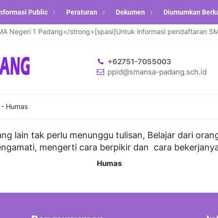
nformasi Public
Peraturan
Dokumen
Diumumkan Berk
egeri 1 Padang</strong>[spasi]Untuk informasi pendaftaran SMAPS
+62751-7055003
ppid@smansa-padang.sch.id
-
Humas
orang lain tak perlu menunggu tulisan, Belajar dari oran
ngamati, mengerti cara berpikir dan cara bekerjanya.
Humas