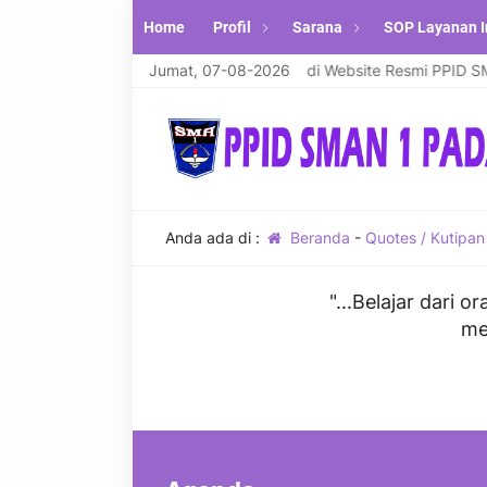
Home
Profil
Sarana
SOP Layanan I
atullahi wabarakatuh. Selamat Datang di Website Resmi PPID SMA N
Jumat, 07-08-2026
Anda ada di :
Beranda
-
Quotes / Kutipan
"...Belajar dari 
me