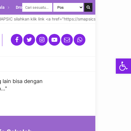
ala
Drop Down
IC silahkan klik link <a href="https://smapsicsmansapdg.com"><st
Open
g lain bisa dengan
.."