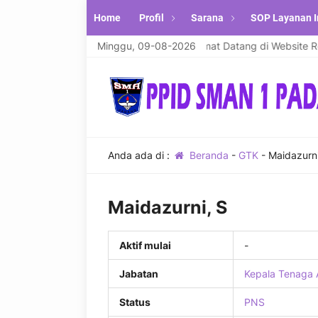
Home
Profil
Sarana
SOP Layanan I
kum warahmatullahi wabarakatuh. Selamat Datang di Website Resmi
Minggu, 09-08-2026
Anda ada di :
Beranda
-
GTK
-
Maidazurni
Maidazurni, S
Aktif mulai
-
Jabatan
Kepala Tenaga 
Status
PNS