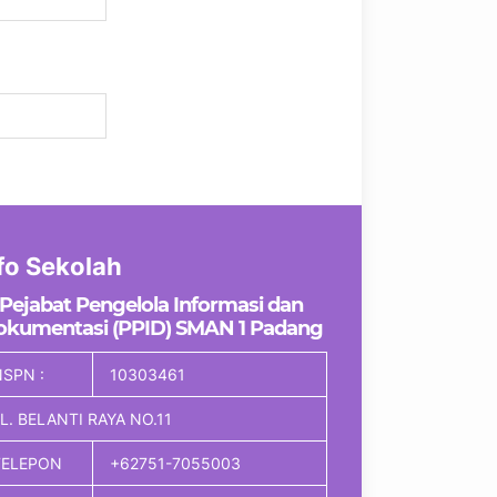
fo Sekolah
Pejabat Pengelola Informasi dan
okumentasi (PPID) SMAN 1 Padang
SPN :
10303461
L. BELANTI RAYA NO.11
TELEPON
+62751-7055003