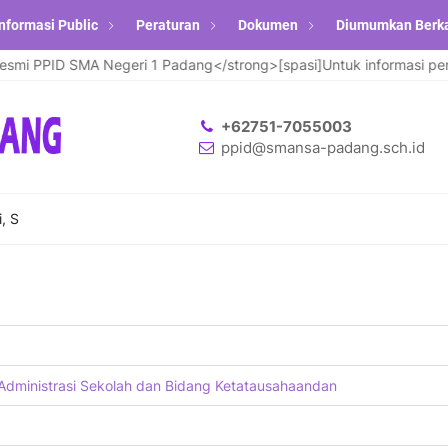
nformasi Public
Peraturan
Dokumen
Diumumkan Berk
 PPID SMA Negeri 1 Padang</strong>[spasi]Untuk informasi pendaft
+62751-7055003
ppid@smansa-padang.sch.id
, S
Administrasi Sekolah dan Bidang Ketatausahaandan