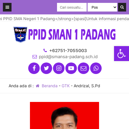
PPID SMA Negeri 1 Padang</strong>[spasi]Untuk informasi pendafta
Open
+62751-7055003
ppid@smansa-padang.sch.id
Anda ada di :
Beranda
-
GTK
-
Andrizal, S.Pd