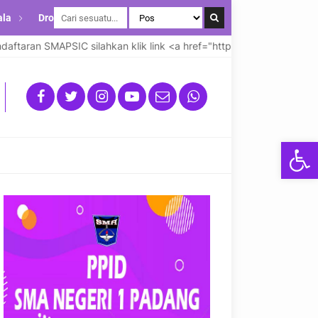
ala
Drop Down
taran SMAPSIC silahkan klik link <a href="https://smapsicsmansap
Open