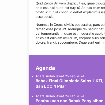
Quid Zeno? An vero displicuit ea, quae tributa
odio est, nisi quod est turpis? Ad eas enim r
proficiscitur, id continuo debet expletum es
esse possit.
Nummus in Croesi divitiis obscuratur, pars e
tamen esse possunt. Idemque diviserunt nat
vel temperantiam, quae est moderatio cupidita
acies est cuipiam oculorum, corpore alius senes
dolore, frangi, succumbere. Duae sunt enim 
Agenda
Acara sudah lewat
25 Feb 2024
Babak Final Olimpiade Sains, LKTI,
dan LCC 4 Pilar
Acara sudah lewat
24 Feb 2024
Pembukaan dan Babak Penyisihan