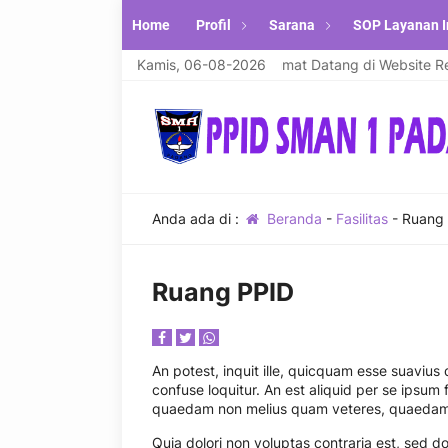
Home
Profil
Sarana
SOP Layanan I
ikum warahmatullahi wabarakatuh. Selamat Datang di Website Resmi
Kamis, 06-08-2026
Anda ada di :
Beranda
-
Fasilitas
-
Ruang
Ruang PPID
An potest, inquit ille, quicquam esse suavius
confuse loquitur. An est aliquid per se ipsum
quaedam non melius quam veteres, quaedam 
Quia dolori non voluptas contraria est, sed do