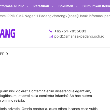
nformasi Public
Peraturan
Dokumen
Diumumkan Berk
 PPID SMA Negeri 1 Padang</strong>[spasi]Untuk informasi pendaf
+62751-7055003
ppid@smansa-padang.sch.id
 PPID
 quam nihil dolere? Contemnit enim disserendi elegantiam,
 flagitiosum, etiamsi nulla comitetur infamia? Ab hoc autem
omnino relicta.
loris privatio. Omnia contraria, quos etiam insanos esse vultis.