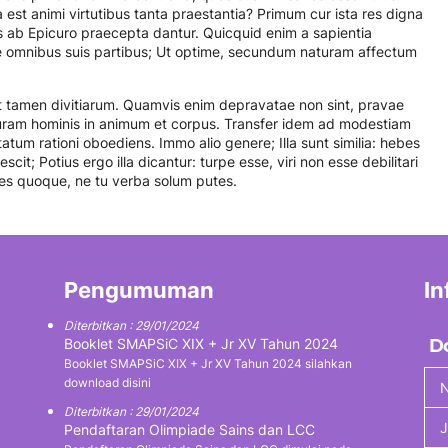
 est animi virtutibus tanta praestantia? Primum cur ista res digna
es ab Epicuro praecepta dantur. Quicquid enim a sapientia
se omnibus suis partibus; Ut optime, secundum naturam affectum
st tamen divitiarum. Quamvis enim depravatae non sint, pravae
uram hominis in animum et corpus. Transfer idem ad modestiam
tum rationi oboediens. Immo alio genere; Illa sunt similia: hebes
cit; Potius ergo illa dicantur: turpe esse, viri non esse debilitari
res quoque, ne tu verba solum putes.
Pengumuman
In
Diterbitkan : 29/01/2024
Booklet SMAPSiC XIX + Jr XV Tahun 2024
D
Booklet SMAPSiC XIX + Jr XV Tahun 2024 silahkan
download disini
N
Diterbitkan : 29/01/2024
J
Pendaftaran Olimpiade Sains dan LCC