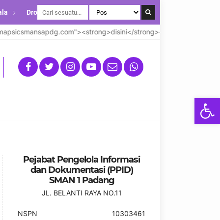
ala
Drop Down
mapsicsmansapdg.com"><strong>disini</strong></a>
<strong>A
Open
Pejabat Pengelola Informasi
dan Dokumentasi (PPID)
SMAN 1 Padang
JL. BELANTI RAYA NO.11
NSPN
10303461