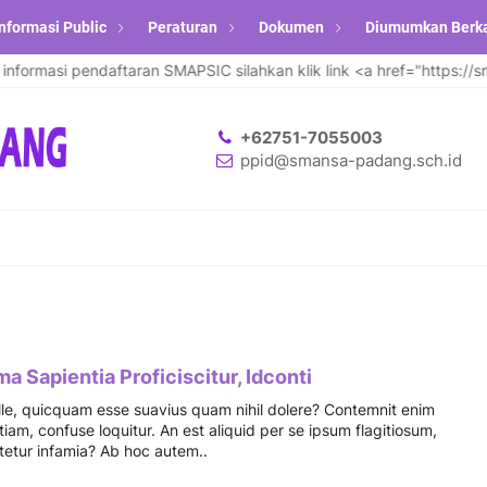
nformasi Public
Peraturan
Dokumen
Diumumkan Berk
rmasi pendaftaran SMAPSIC silahkan klik link <a href="https://s
+62751-7055003
ppid@smansa-padang.sch.id
a Sapientia Proficiscitur, Idconti
 ille, quicquam esse suavius quam nihil dolere? Contemnit enim
iam, confuse loquitur. An est aliquid per se ipsum flagitiosum,
itetur infamia? Ab hoc autem..