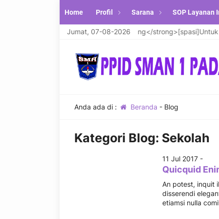
Home
Profil
Sarana
SOP Layanan I
Website Resmi PPID SMA Negeri 1 Padang</strong>[spasi]Untuk info
Jumat, 07-08-2026
Anda ada di :
Beranda
-
Blog
Kategori Blog:
Sekolah
11 Jul 2017 -
Quicquid Enim
An potest, inquit
disserendi elegant
etiamsi nulla com