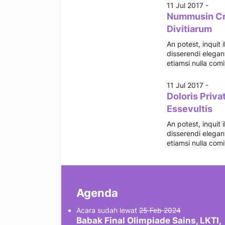
11 Jul 2017 -
Nummusin Cro
Divitiarum
An potest, inquit
disserendi elegant
etiamsi nulla com
11 Jul 2017 -
Doloris Priva
Essevultis
An potest, inquit
disserendi elegant
etiamsi nulla com
Agenda
Acara sudah lewat
25 Feb 2024
Babak Final Olimpiade Sains, LKTI,