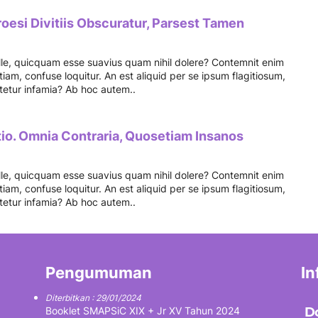
esi Divitiis Obscuratur, Parsest Tamen
 ille, quicquam esse suavius quam nihil dolere? Contemnit enim
iam, confuse loquitur. An est aliquid per se ipsum flagitiosum,
itetur infamia? Ab hoc autem..
tio. Omnia Contraria, Quosetiam Insanos
 ille, quicquam esse suavius quam nihil dolere? Contemnit enim
iam, confuse loquitur. An est aliquid per se ipsum flagitiosum,
itetur infamia? Ab hoc autem..
Pengumuman
In
Diterbitkan : 29/01/2024
Booklet SMAPSiC XIX + Jr XV Tahun 2024
D